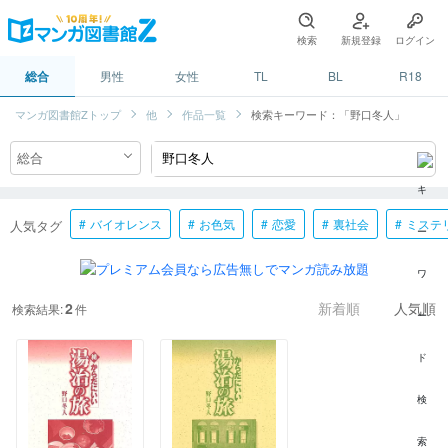
検索
新規登録
ログイン
総合
男性
女性
TL
BL
R18
マンガ図書館Zトップ
他
作品一覧
検索キーワード：「野口冬人」
バイオレンス
お色気
恋愛
裏社会
ミステ
人気タグ
2
検索結果:
件
新着順
人気順