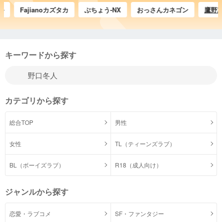
Fajianoカズタカ
ぶちょう-NX
おっさんカネゴン
鷹野凌@H
キーワードから探す
カテゴリから探す
総合TOP
男性
女性
TL（ティーンズラブ）
BL（ボーイズラブ）
R18（成人向け）
ジャンルから探す
恋愛・ラブコメ
SF・ファンタジー