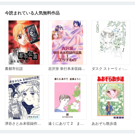
今読まれている人気無料作品
裏都市伝説
吉沢蛍 単行本未収録作品集 1 エッチもの
ダスク ストーリィ -黄昏物語- 1
津谷さとみ未収録作品集
遠くにありて 2 まわり道かえり道
あおぞら散歩道