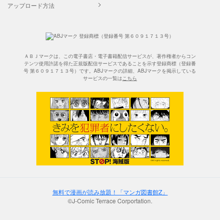
アップロード方法
ＡＢＪマークは、この電子書店・電子書籍配信サービスが、著作権者からコン
テンツ使用許諾を得た正規版配信サービスであることを示す登録商標（登録番
号 第６０９１７１３号）です。ABJマークの詳細、ABJマークを掲示している
サービスの一覧は
こちら
無料で漫画が読み放題！「マンガ図書館Z」
©J-Comic Terrace Corportation.