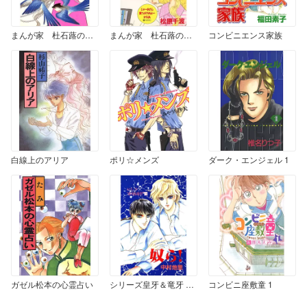
まんが家 杜石蕗の事件簿
まんが家 杜石蕗の冒険 1
コンビニエンス家族
白線上のアリア
ポリ☆メンズ
ダーク・エンジェル 1
ガゼル松本の心霊占い
シリーズ皇牙＆竜牙 奴ら
コンビニ座敷童 1