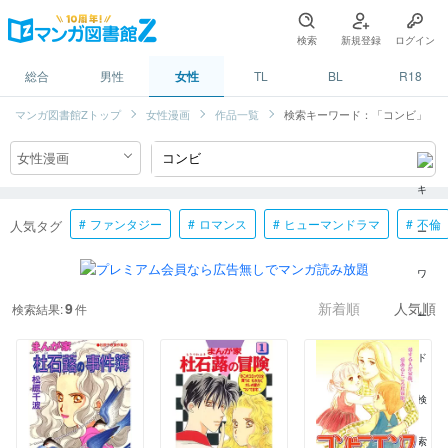
検索
新規登録
ログイン
総合
男性
女性
TL
BL
R18
マンガ図書館Zトップ
女性漫画
作品一覧
検索キーワード：「コンビ」
ファンタジー
ロマンス
ヒューマンドラマ
不倫
人気タグ
9
検索結果:
件
新着順
人気順