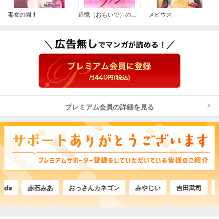
毒女の園 1
追憶（おもいで）のラッシュ
メビウス
プレミアム会員の詳細を見る
赤石みあ
おっさんカネゴン
みやじい
吉田武司
にし