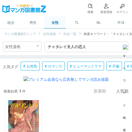
検索
新規登録
ログイン
総合
男性
女性
TL
BL
R18
マンガ図書館Zトップ
女性漫画
作品一覧
検索キーワード：「チャタレイ
お色気
ロマンス
ヒューマンドラマ
不倫
人気タグ
1
検索結果:
件
新着順
人気順