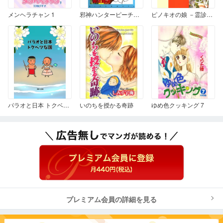
メンヘラチャン 1
邪神ハンターピーチドラゴン 1
ピノキオの娘 －霊診みなおクリニック－
パラオと日本 トクベツな国
いのちを授かる奇跡
ゆめ色クッキング 7
プレミアム会員の詳細を見る