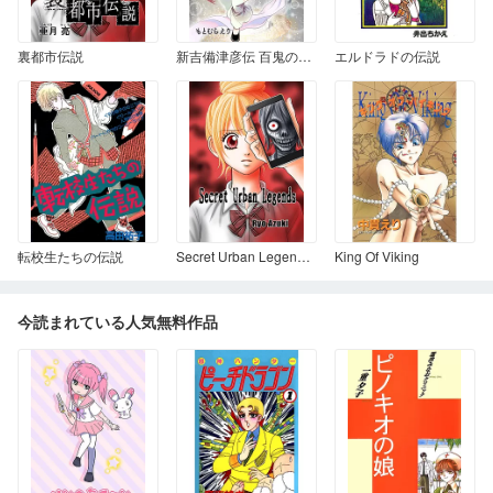
裏都市伝説
新吉備津彦伝 百鬼の皇子
エルドラドの伝説
転校生たちの伝説
Secret Urban Legends ‐『裏都市伝説』 英語版‐
King Of Viking
今読まれている人気無料作品