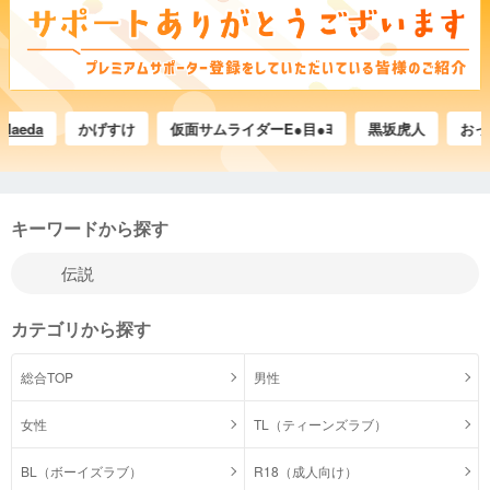
da
かげすけ
仮面サムライダーE●目●ﾖ
黒坂虎人
おっさん
キーワードから探す
カテゴリから探す
総合TOP
男性
女性
TL（ティーンズラブ）
BL（ボーイズラブ）
R18（成人向け）