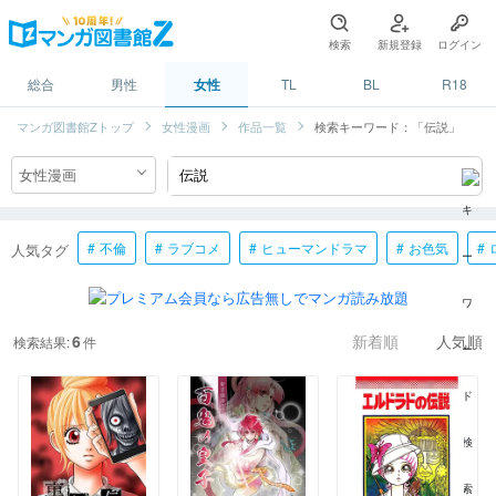
検索
新規登録
ログイン
総合
男性
女性
TL
BL
R18
マンガ図書館Zトップ
女性漫画
作品一覧
検索キーワード：「伝説」
不倫
ラブコメ
ヒューマンドラマ
お色気
人気タグ
6
検索結果:
件
新着順
人気順