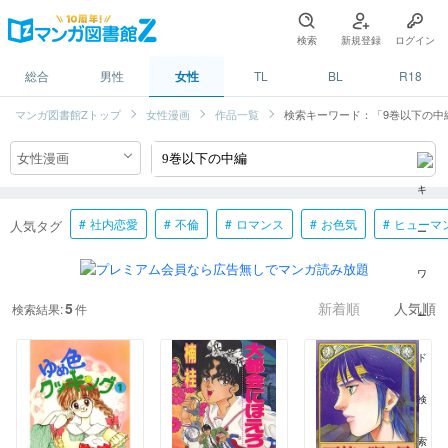
検索
新規登録
ログイン
総合
男性
女性
TL
BL
R18
マンガ図書館Zトップ
女性漫画
作品一覧
検索キーワード：「9巻以下の中
社内恋愛
不倫
ロマンス
お色気
ヒューマ
人気タグ
5
検索結果:
件
新着順
人気順