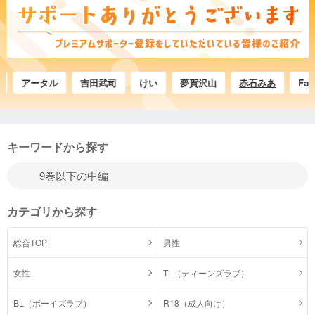
アータル
吉田武司
けい
夢賀沢山
赤石みあ
Fajian
キーワードから探す
カテゴリから探す
総合TOP
男性
女性
TL（ティーンズラブ）
BL（ボーイズラブ）
R18（成人向け）