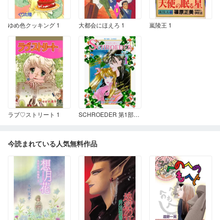
ゆめ色クッキング 1
大都会にほえろ 1
嵐陵王 1
ラブ♡ストリート 1
SCHROEDER 第1部―Revenger Shadow－ 1
今読まれている人気無料作品