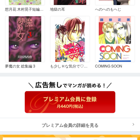
想月花 木村晃子短編集 3
地獄の耳
へのへのもへじ
夢魔の女 総集編 3
も少しＨな気分で♡♡♡
COMING SOON
プレミアム会員の詳細を見る