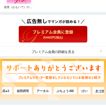
追憶（おもいで）のラッシュ
プレミアム会員の詳細を見る
●ﾖ
吉田武司
アータル
ぶちょう-NX
けい
きづき＠き