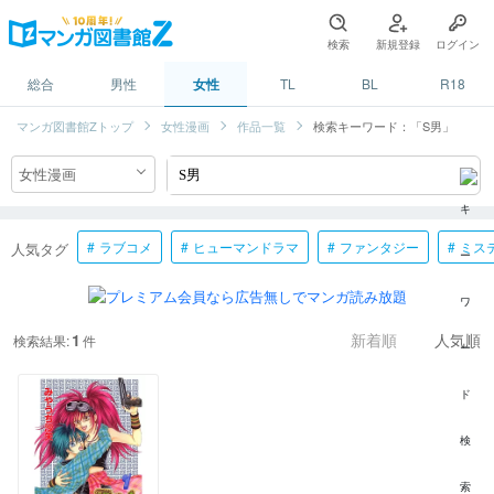
検索
新規登録
ログイン
総合
男性
女性
TL
BL
R18
マンガ図書館Zトップ
女性漫画
作品一覧
検索キーワード：「S男」
ラブコメ
ヒューマンドラマ
ファンタジー
ミス
人気タグ
1
検索結果:
件
新着順
人気順