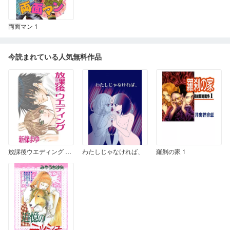
両面マン 1
今読まれている人気無料作品
放課後ウエディング 〈読み切り作品〉
わたしじゃなければ、
羅刹の家 1