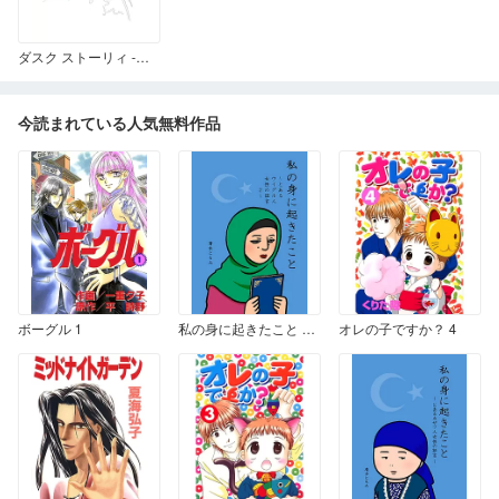
ダスク ストーリィ -黄昏物語- 1
今読まれている人気無料作品
ボーグル 1
私の身に起きたこと ～とあるウイグル人女性の証言２～
オレの子ですか？ 4