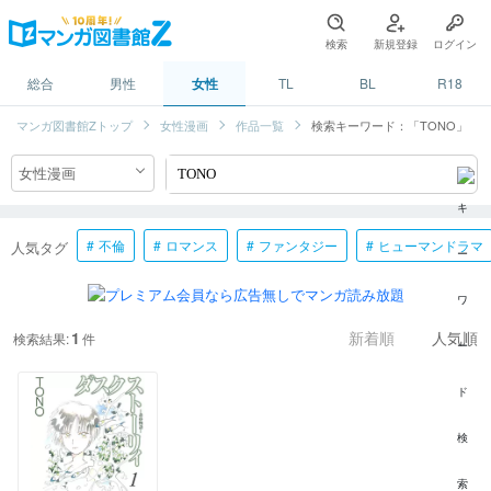
検索
新規登録
ログイン
総合
男性
女性
TL
BL
R18
マンガ図書館Zトップ
女性漫画
作品一覧
検索キーワード：「TONO」
不倫
ロマンス
ファンタジー
ヒューマンドラマ
人気タグ
1
検索結果:
件
新着順
人気順