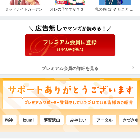
ミッドナイトガーデン
オレの子ですか？ 3
私の身に起きたこと ～とあるカザフ人女性の証言～
プレミアム会員の詳細を見る
狗神
Izumi
夢賀沢山
みやじい
アータル
きづき＠きう