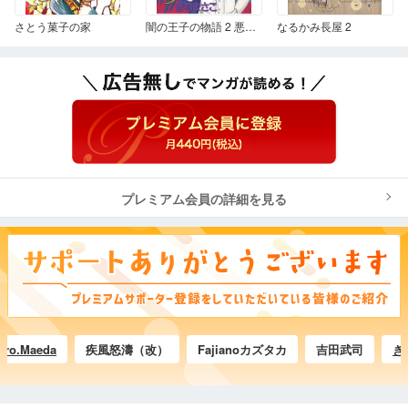
さとう菓子の家
闇の王子の物語 2 悪魔のウェディング
なるかみ長屋 2
プレミアム会員の詳細を見る
.Maeda
疾風怒濤（改）
Fajianoカズタカ
吉田武司
きづき