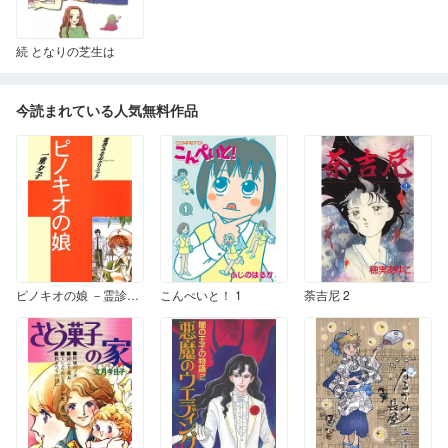
続 となりの芝生は
今読まれている人気無料作品
ピノキオの娘 －霊診みなおクリニック－
こんぺいと！ 1
荼吉尼 2