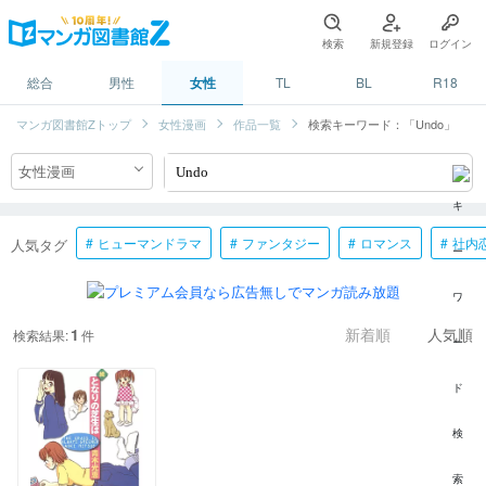
検索
新規登録
ログイン
総合
男性
女性
TL
BL
R18
マンガ図書館Zトップ
女性漫画
作品一覧
検索キーワード：「Undo」
ヒューマンドラマ
ファンタジー
ロマンス
社内
人気タグ
1
検索結果:
件
新着順
人気順