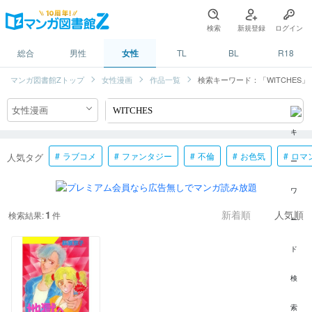
検索
新規登録
ログイン
総合
男性
女性
TL
BL
R18
マンガ図書館Zトップ
女性漫画
作品一覧
検索キーワード：「WITCHES」
ラブコメ
ファンタジー
不倫
お色気
ロマ
人気タグ
1
検索結果:
件
新着順
人気順