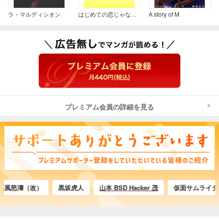
ラ・マルディシオン
はじめての恋じゃなし 1
A story of M
プレミアム会員の詳細を見る
怒濤（改）
黒坂虎人
山本 BSD Hacker 茂
仮面サムライダーE●