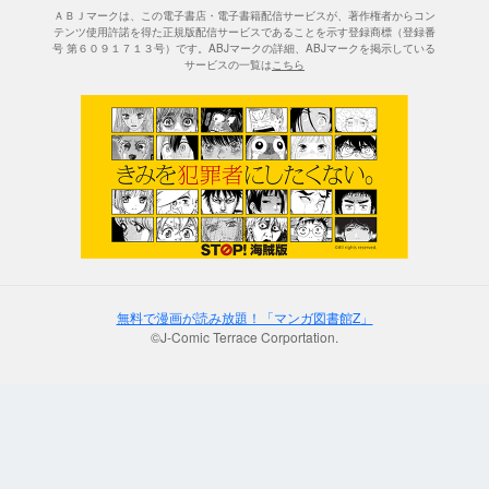
ＡＢＪマークは、この電子書店・電子書籍配信サービスが、著作権者からコン
テンツ使用許諾を得た正規版配信サービスであることを示す登録商標（登録番
号 第６０９１７１３号）です。ABJマークの詳細、ABJマークを掲示している
サービスの一覧は
こちら
無料で漫画が読み放題！「マンガ図書館Z」
©J-Comic Terrace Corportation.