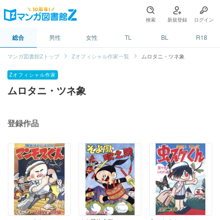
検索
新規登録
ログイン
総合
男性
女性
TL
BL
R18
マンガ図書館Zトップ
Zオフィシャル作家一覧
ムロタニ・ツネ象
Zオフィシャル作家
ムロタニ・ツネ象
登録作品