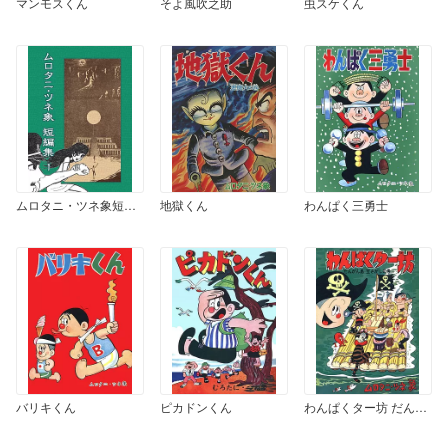
マンモスくん
そよ風吹之助
虫スケくん
ムロタニ・ツネ象短編集 1
地獄くん
わんぱく三勇士
バリキくん
ピカドンくん
わんぱくター坊 だんがん島・宝さがしの巻