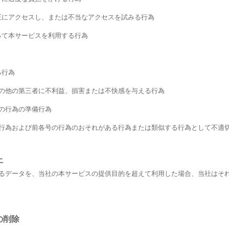
不正にアクセスし、または不当なアクセスを試みる行為
騙って本サービスを利用する行為
る行為
はその他の第三者に不利益、損害または不快感を与える行為
号の行為の準備行為
する行為および前各号の行為のおそれがある行為または類似する行為として不適
止
るデータを、当社の本サービスの提供目的を超えて利用した場合、当社はそ
の削除