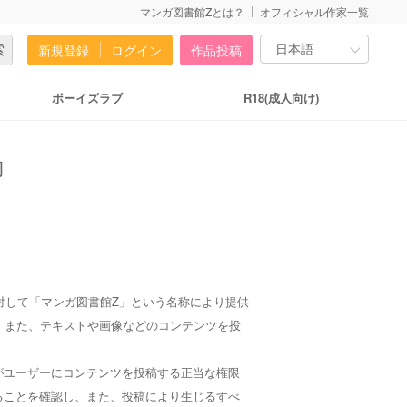
マンガ図書館Zとは？
オフィシャル作家一覧
新規登録
ログイン
作品投稿
ボーイズラブ
R18(成人向け)
約
対して「マンガ図書館Z」という名称により提供
、また、テキストや画像などのコンテンツを投
がユーザーにコンテンツを投稿する正当な権限
ることを確認し、また、投稿により生じるすべ