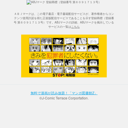
ＡＢＪマークは、この電子書店・電子書籍配信サービスが、著作権者からコン
テンツ使用許諾を得た正規版配信サービスであることを示す登録商標（登録番
号 第６０９１７１３号）です。ABJマークの詳細、ABJマークを掲示している
サービスの一覧は
こちら
無料で漫画が読み放題！「マンガ図書館Z」
©J-Comic Terrace Corportation.