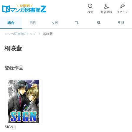
検索
新規登録
ログイン
総合
男性
女性
TL
BL
R18
マンガ図書館Zトップ
桐咲藍
桐咲藍
登録作品
SIGN 1