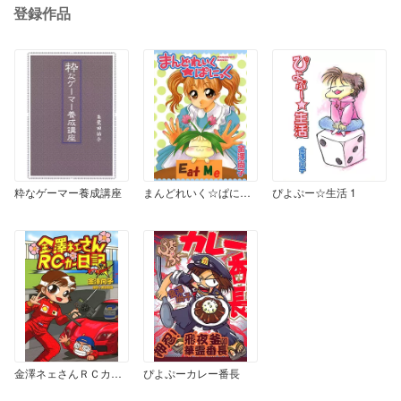
登録作品
粋なゲーマー養成講座
まんどれいく☆ぱにっく
ぴよぷー☆生活 1
金澤ネェさんＲＣカー日記
ぴよぷーカレー番長