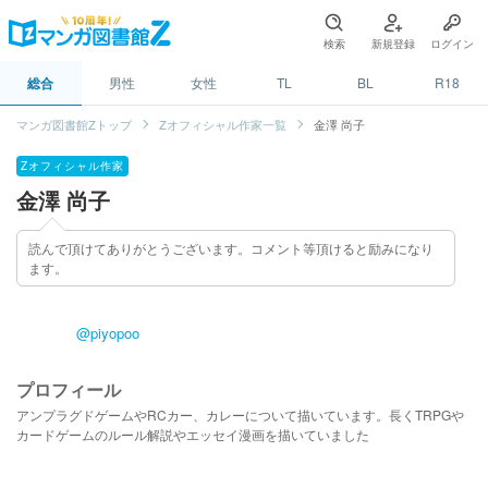
検索
新規登録
ログイン
総合
男性
女性
TL
BL
R18
マンガ図書館Zトップ
Zオフィシャル作家一覧
金澤 尚子
Zオフィシャル作家
金澤 尚子
読んで頂けてありがとうございます。コメント等頂けると励みになり
ます。
@piyopoo
プロフィール
アンプラグドゲームやRCカー、カレーについて描いています。長くTRPGや
カードゲームのルール解説やエッセイ漫画を描いていました