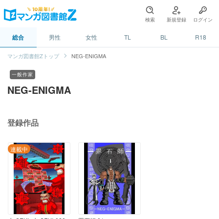
検索
新規登録
ログイン
総合
男性
女性
TL
BL
R18
マンガ図書館Zトップ
NEG-ENIGMA
一般作家
NEG-ENIGMA
登録作品
連載中