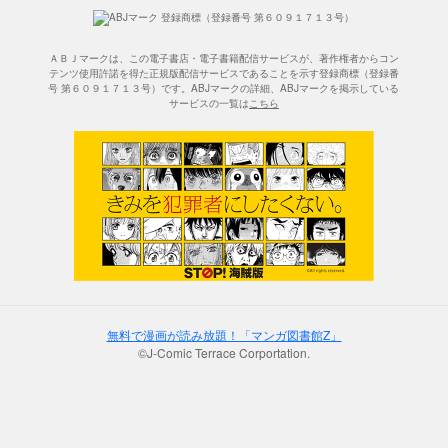
ＡＢＪマークは、この電子書店・電子書籍配信サービスが、著作権者からコン
テンツ使用許諾を得た正規版配信サービスであることを示す登録商標（登録番
号 第６０９１７１３号）です。ABJマークの詳細、ABJマークを掲示している
サービスの一覧は
こちら
無料で漫画が読み放題！「マンガ図書館Z」
©J-Comic Terrace Corportation.