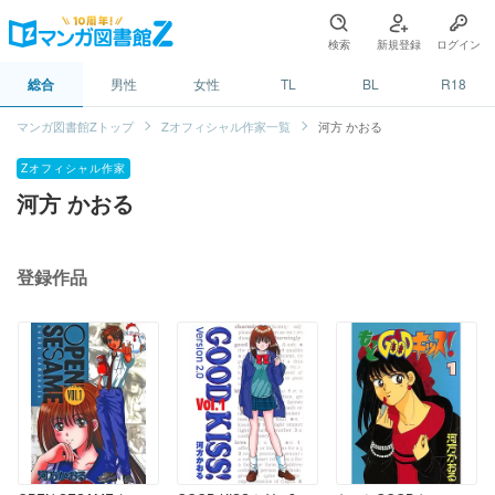
検索
新規登録
ログイン
総合
男性
女性
TL
BL
R18
マンガ図書館Zトップ
Zオフィシャル作家一覧
河方 かおる
Zオフィシャル作家
河方 かおる
登録作品