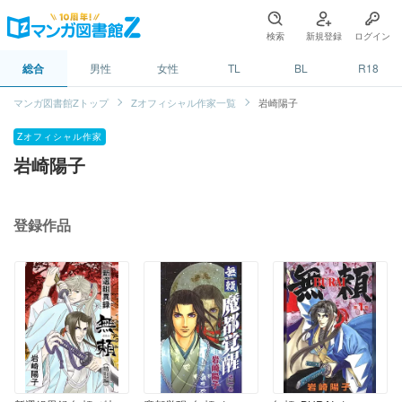
検索
新規登録
ログイン
総合
男性
女性
TL
BL
R18
マンガ図書館Zトップ
Zオフィシャル作家一覧
岩崎陽子
Zオフィシャル作家
岩崎陽子
登録作品