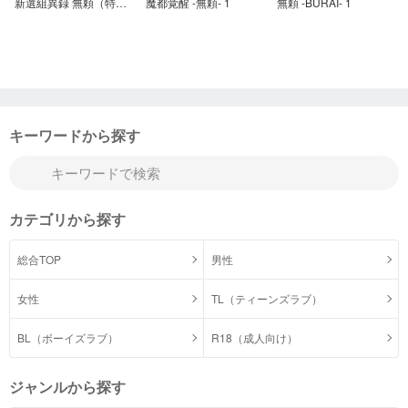
新選組異録 無頼（特別編）
魔都覚醒 -無頼- 1
無頼 ‐BURAI‐ 1
キーワードから探す
カテゴリから探す
総合TOP
男性
女性
TL（ティーンズラブ）
BL（ボーイズラブ）
R18（成人向け）
ジャンルから探す