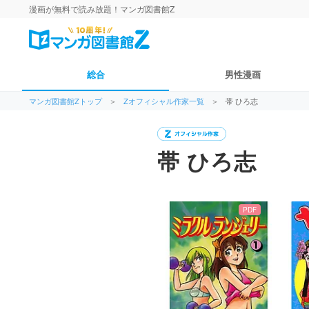
漫画が無料で読み放題！マンガ図書館Z
総合
男性漫画
マンガ図書館Zトップ
＞
Zオフィシャル作家一覧
＞
帯 ひろ志
帯 ひろ志
PDF