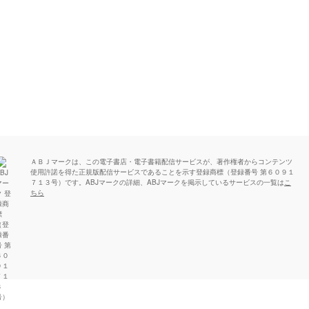
ＡＢＪマークは、この電子書店・電子書籍配信サービスが、著作権者からコンテンツ
使用許諾を得た正規版配信サービスであることを示す登録商標（登録番号 第６０９１
７１３号）です。ABJマークの詳細、ABJマークを掲示しているサービスの一覧は
こ
ちら