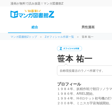
漫画が無料で読み放題！マンガ図書館Z
総合
男性漫画
マンガ図書館Zトップ
＞
Zオフィシャル作家一覧
＞
笹本 祐一
笹本 祐一
自称現役最古のラノベ作家です。
プロフィール
１９８４年、妖精作戦で朝日ソノラ
１９８６年、ARIEL開始。
１９９４年、H-IIロケット初号機
２００８年、ミニスカ宇宙海賊開始