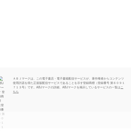
ＡＢＪマークは、この電子書店・電子書籍配信サービスが、著作権者からコンテンツ
使用許諾を得た正規版配信サービスであることを示す登録商標（登録番号 第６０９１
７１３号）です。ABJマークの詳細、ABJマークを掲示しているサービスの一覧は
こ
ちら