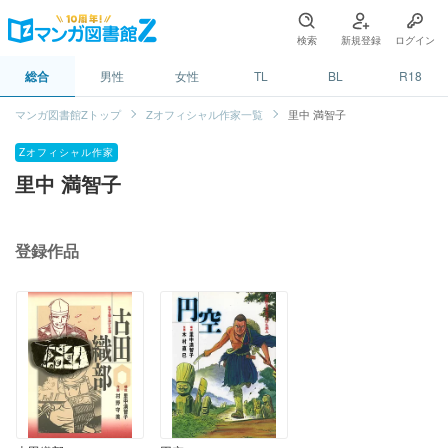
検索
新規登録
ログイン
総合
男性
女性
TL
BL
R18
マンガ図書館Zトップ
Zオフィシャル作家一覧
里中 満智子
Zオフィシャル作家
里中 満智子
登録作品