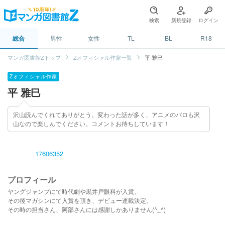
検索
新規登録
ログイン
総合
男性
女性
TL
BL
R18
マンガ図書館Zトップ
Zオフィシャル作家一覧
平 雅巳
Zオフィシャル作家
平 雅巳
沢山読んでくれてありがとう。変わった話が多く、アニメのパロも沢
山なので楽しんでください。コメントお待ちしています！
17606352
プロフィール
ヤングジャンプにて時代劇や黒井戸眼科が入賞。
その後マガシンにて入賞を頂き、デビュー連載決定。
その時の担当さん、阿部さんには感謝しかありません(^_^)