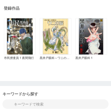
登録作品
市民捜査員 1 夜間飛行
黒井戸眼科～ワニの涙～
黒井戸眼科 1
キーワードから探す