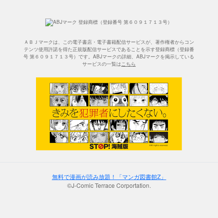
ＡＢＪマークは、この電子書店・電子書籍配信サービスが、著作権者からコン
テンツ使用許諾を得た正規版配信サービスであることを示す登録商標（登録番
号 第６０９１７１３号）です。ABJマークの詳細、ABJマークを掲示している
サービスの一覧は
こちら
無料で漫画が読み放題！「マンガ図書館Z」
©J-Comic Terrace Corportation.