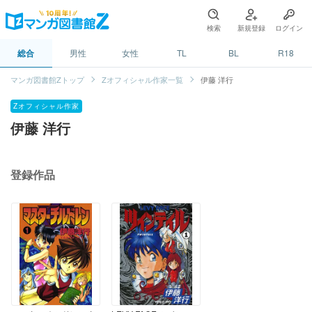
検索
新規登録
ログイン
総合
男性
女性
TL
BL
R18
マンガ図書館Zトップ
Zオフィシャル作家一覧
伊藤 洋行
Zオフィシャル作家
伊藤 洋行
登録作品