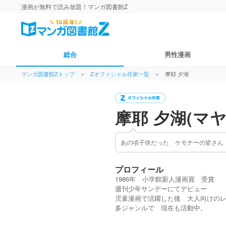
漫画が無料で読み放題！マンガ図書館Z
総合
男性漫画
マンガ図書館Zトップ
＞
Zオフィシャル作家一覧
＞
摩耶 夕湖
摩耶 夕湖(マ
あの頃子供だった ケモナーの皆さん
プロフィール
1986年 小学館新人漫画賞 受賞
週刊少年サンデーにてデビュー
児童漫画で活躍した後 大人向けの
多ジャンルで 現在も活動中。