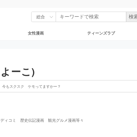
女性漫画
ティーンズラブ
ヤよーこ)
 今もスクスク ケモってますかー？
レディコミ 歴史伝記漫画 観光グルメ漫画等々