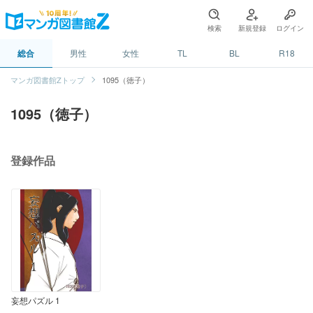
検索
新規登録
ログイン
総合
男性
女性
TL
BL
R18
マンガ図書館Zトップ
1095（徳子）
1095（徳子）
登録作品
妄想パズル 1