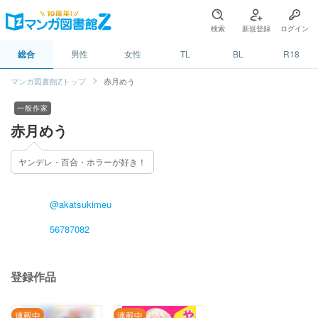
検索
新規登録
ログイン
総合
男性
女性
TL
BL
R18
マンガ図書館Zトップ
赤月めう
一般作家
赤月めう
ヤンデレ・百合・ホラーが好き！
@akatsukimeu
56787082
登録作品
連載中
連載中