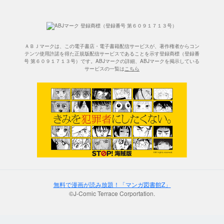
ＡＢＪマークは、この電子書店・電子書籍配信サービスが、著作権者からコン
テンツ使用許諾を得た正規版配信サービスであることを示す登録商標（登録番
号 第６０９１７１３号）です。ABJマークの詳細、ABJマークを掲示している
サービスの一覧は
こちら
無料で漫画が読み放題！「マンガ図書館Z」
©J-Comic Terrace Corportation.