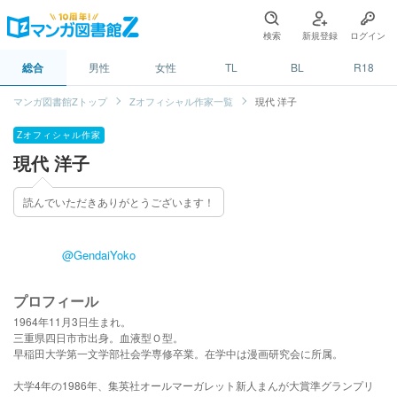
検索
新規登録
ログイン
総合
男性
女性
TL
BL
R18
マンガ図書館Zトップ
Zオフィシャル作家一覧
現代 洋子
Zオフィシャル作家
現代 洋子
読んでいただきありがとうございます！
@GendaiYoko
プロフィール
1964年11月3日生まれ。
三重県四日市市出身。血液型Ｏ型。
早稲田大学第一文学部社会学専修卒業。在学中は漫画研究会に所属。
大学4年の1986年、集英社オールマーガレット新人まんが大賞準グランプリ