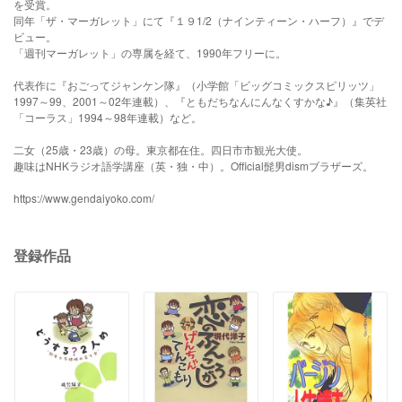
を受賞。
同年「ザ・マーガレット」にて『１９1/2（ナインティーン・ハーフ）』でデ
ビュー。
「週刊マーガレット」の専属を経て、1990年フリーに。
代表作に『おごってジャンケン隊』（小学館「ビッグコミックスピリッツ」
1997～99、2001～02年連載）、『ともだちなんにんなくすかな♪』（集英社
「コーラス」1994～98年連載）など。
二女（25歳・23歳）の母。東京都在住。四日市市観光大使。
趣味はNHKラジオ語学講座（英・独・中）。Official髭男dismブラザーズ。
https://www.gendaiyoko.com/
登録作品