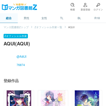
検索
新規登録
ログイン
総合
男性
女性
TL
BL
R18
マンガ図書館Zトップ
Zオフィシャル作家一覧
AQUI
Zオフィシャル作家
AQUI(AQUI)
@A8UI
76874
登録作品