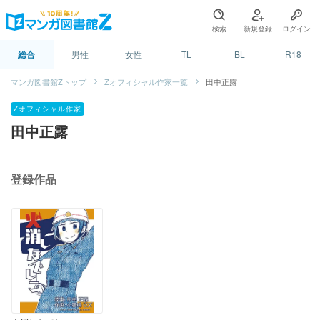
検索
新規登録
ログイン
総合
男性
女性
TL
BL
R18
マンガ図書館Zトップ
Zオフィシャル作家一覧
田中正露
Zオフィシャル作家
田中正露
登録作品