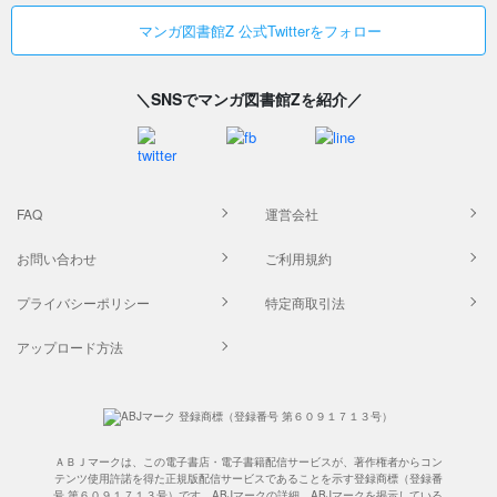
マンガ図書館Z 公式Twitterをフォロー
＼SNSでマンガ図書館Zを紹介／
FAQ
運営会社
お問い合わせ
ご利用規約
プライバシーポリシー
特定商取引法
アップロード方法
ＡＢＪマークは、この電子書店・電子書籍配信サービスが、著作権者からコン
テンツ使用許諾を得た正規版配信サービスであることを示す登録商標（登録番
号 第６０９１７１３号）です。ABJマークの詳細、ABJマークを掲示している