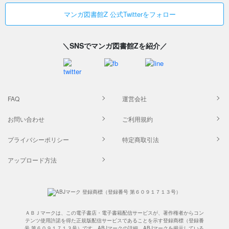
マンガ図書館Z 公式Twitterをフォロー
＼SNSでマンガ図書館Zを紹介／
FAQ
運営会社
お問い合わせ
ご利用規約
プライバシーポリシー
特定商取引法
アップロード方法
ＡＢＪマークは、この電子書店・電子書籍配信サービスが、著作権者からコン
テンツ使用許諾を得た正規版配信サービスであることを示す登録商標（登録番
号 第６０９１７１３号）です。ABJマークの詳細、ABJマークを掲示している