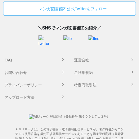
マンガ図書館Z 公式Twitterをフォロー
＼SNSでマンガ図書館Zを紹介／
FAQ
運営会社
お問い合わせ
ご利用規約
プライバシーポリシー
特定商取引法
アップロード方法
ＡＢＪマークは、この電子書店・電子書籍配信サービスが、著作権者からコン
テンツ使用許諾を得た正規版配信サービスであることを示す登録商標（登録番
号 第６０９１７１３号）です。ABJマークの詳細、ABJマークを掲示している