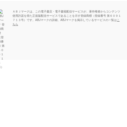
ＡＢＪマークは、この電子書店・電子書籍配信サービスが、著作権者からコンテンツ
使用許諾を得た正規版配信サービスであることを示す登録商標（登録番号 第６０９１
７１３号）です。ABJマークの詳細、ABJマークを掲示しているサービスの一覧は
こ
ちら