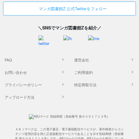
マンガ図書館Z 公式Twitterをフォロー
＼SNSでマンガ図書館Zを紹介／
FAQ
運営会社
お問い合わせ
ご利用規約
プライバシーポリシー
特定商取引法
アップロード方法
ＡＢＪマークは、この電子書店・電子書籍配信サービスが、著作権者からコン
テンツ使用許諾を得た正規版配信サービスであることを示す登録商標（登録番
号 第６０９１７１３号）です。ABJマークの詳細、ABJマークを掲示している