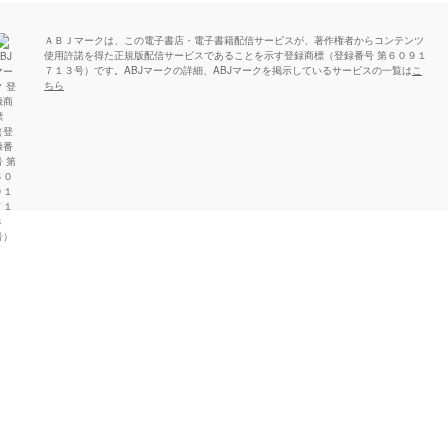
ＡＢＪマークは、この電子書店・電子書籍配信サービスが、著作権者からコンテンツ
使用許諾を得た正規版配信サービスであることを示す登録商標（登録番号 第６０９１
７１３号）です。ABJマークの詳細、ABJマークを掲示しているサービスの一覧は
こ
ちら