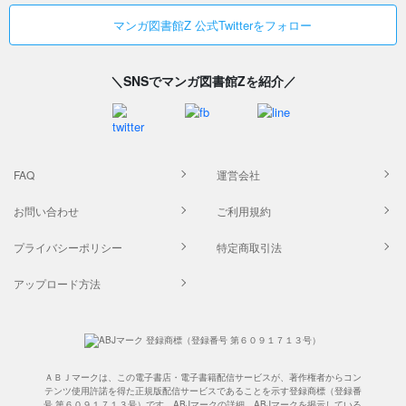
マンガ図書館Z 公式Twitterをフォロー
＼SNSでマンガ図書館Zを紹介／
FAQ
運営会社
お問い合わせ
ご利用規約
プライバシーポリシー
特定商取引法
アップロード方法
ＡＢＪマークは、この電子書店・電子書籍配信サービスが、著作権者からコン
テンツ使用許諾を得た正規版配信サービスであることを示す登録商標（登録番
号 第６０９１７１３号）です。ABJマークの詳細、ABJマークを掲示している