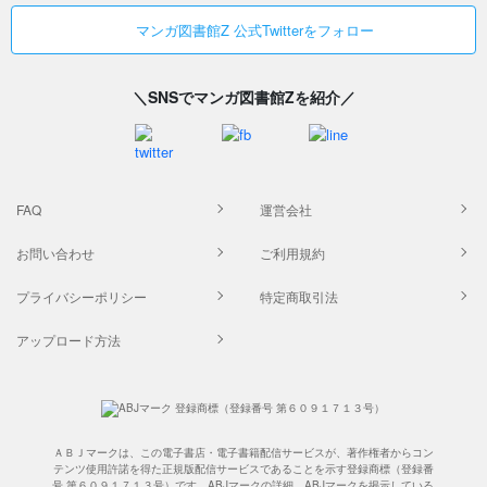
マンガ図書館Z 公式Twitterをフォロー
＼SNSでマンガ図書館Zを紹介／
FAQ
運営会社
お問い合わせ
ご利用規約
プライバシーポリシー
特定商取引法
アップロード方法
ＡＢＪマークは、この電子書店・電子書籍配信サービスが、著作権者からコン
テンツ使用許諾を得た正規版配信サービスであることを示す登録商標（登録番
号 第６０９１７１３号）です。ABJマークの詳細、ABJマークを掲示している