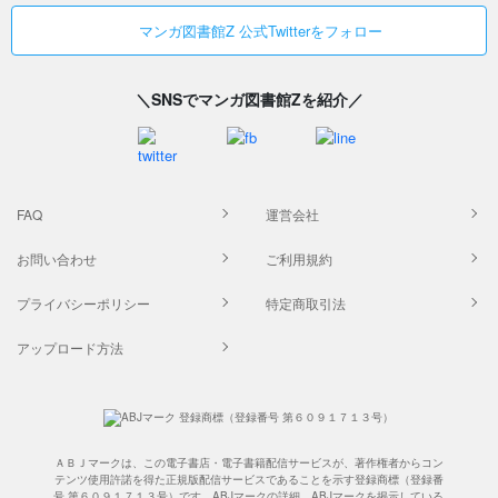
マンガ図書館Z 公式Twitterをフォロー
＼SNSでマンガ図書館Zを紹介／
FAQ
運営会社
お問い合わせ
ご利用規約
プライバシーポリシー
特定商取引法
アップロード方法
ＡＢＪマークは、この電子書店・電子書籍配信サービスが、著作権者からコン
テンツ使用許諾を得た正規版配信サービスであることを示す登録商標（登録番
号 第６０９１７１３号）です。ABJマークの詳細、ABJマークを掲示している