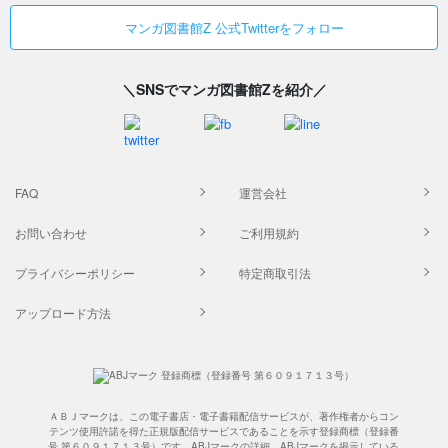
マンガ図書館Z 公式Twitterをフォロー
＼SNSでマンガ図書館Zを紹介／
FAQ
運営会社
お問い合わせ
ご利用規約
プライバシーポリシー
特定商取引法
アップロード方法
ＡＢＪマークは、この電子書店・電子書籍配信サービスが、著作権者からコン
テンツ使用許諾を得た正規版配信サービスであることを示す登録商標（登録番
号 第６０９１７１３号）です。ABJマークの詳細、ABJマークを掲示している