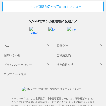
マンガ図書館Z 公式Twitterをフォロー
＼SNSでマンガ図書館Zを紹介／
FAQ
運営会社
お問い合わせ
ご利用規約
プライバシーポリシー
特定商取引法
アップロード方法
ＡＢＪマークは、この電子書店・電子書籍配信サービスが、著作権者からコン
テンツ使用許諾を得た正規版配信サービスであることを示す登録商標（登録番
号 第６０９１７１３号）です。ABJマークの詳細、ABJマークを掲示している