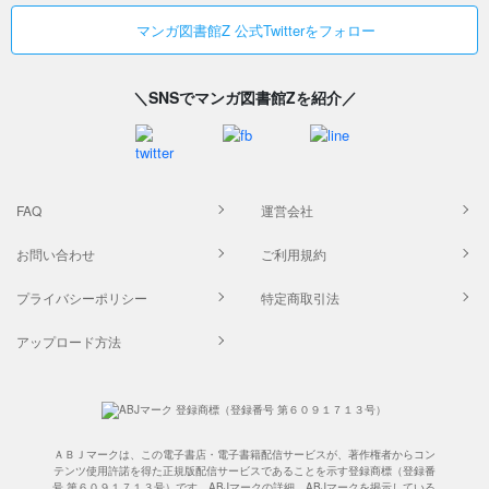
マンガ図書館Z 公式Twitterをフォロー
＼SNSでマンガ図書館Zを紹介／
FAQ
運営会社
お問い合わせ
ご利用規約
プライバシーポリシー
特定商取引法
アップロード方法
ＡＢＪマークは、この電子書店・電子書籍配信サービスが、著作権者からコン
テンツ使用許諾を得た正規版配信サービスであることを示す登録商標（登録番
号 第６０９１７１３号）です。ABJマークの詳細、ABJマークを掲示している