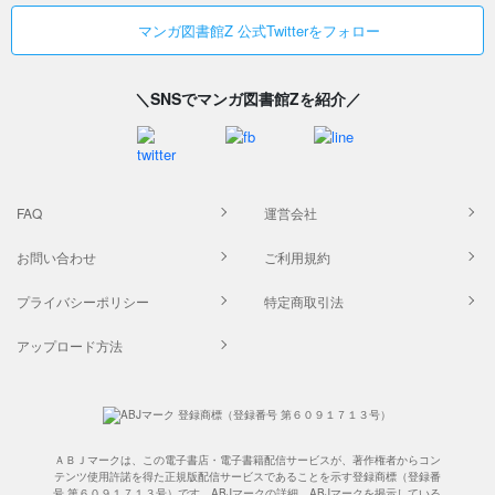
マンガ図書館Z 公式Twitterをフォロー
＼SNSでマンガ図書館Zを紹介／
FAQ
運営会社
お問い合わせ
ご利用規約
プライバシーポリシー
特定商取引法
アップロード方法
ＡＢＪマークは、この電子書店・電子書籍配信サービスが、著作権者からコン
テンツ使用許諾を得た正規版配信サービスであることを示す登録商標（登録番
号 第６０９１７１３号）です。ABJマークの詳細、ABJマークを掲示している