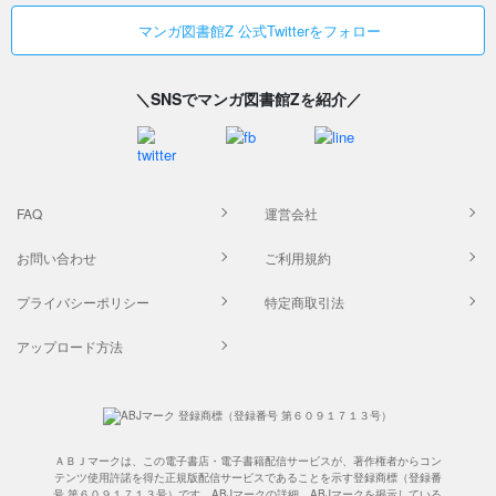
マンガ図書館Z 公式Twitterをフォロー
＼SNSでマンガ図書館Zを紹介／
FAQ
運営会社
お問い合わせ
ご利用規約
プライバシーポリシー
特定商取引法
アップロード方法
ＡＢＪマークは、この電子書店・電子書籍配信サービスが、著作権者からコン
テンツ使用許諾を得た正規版配信サービスであることを示す登録商標（登録番
号 第６０９１７１３号）です。ABJマークの詳細、ABJマークを掲示している