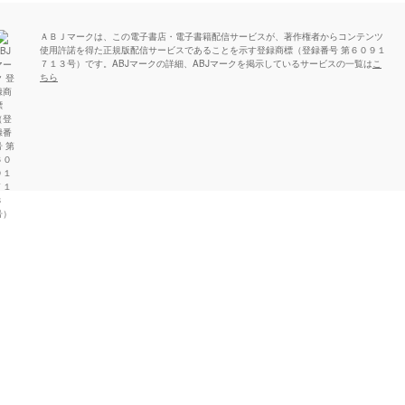
ＡＢＪマークは、この電子書店・電子書籍配信サービスが、著作権者からコンテンツ
使用許諾を得た正規版配信サービスであることを示す登録商標（登録番号 第６０９１
７１３号）です。ABJマークの詳細、ABJマークを掲示しているサービスの一覧は
こ
ちら