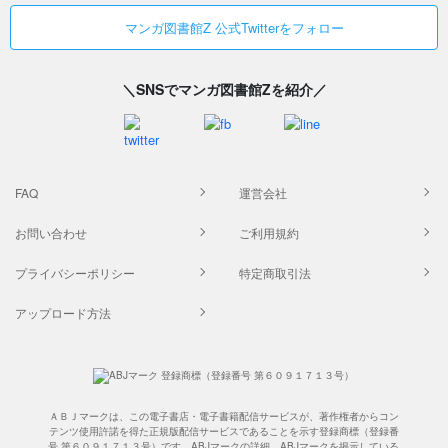
マンガ図書館Z 公式Twitterをフォロー
＼SNSでマンガ図書館Zを紹介／
FAQ
運営会社
お問い合わせ
ご利用規約
プライバシーポリシー
特定商取引法
アップロード方法
ＡＢＪマークは、この電子書店・電子書籍配信サービスが、著作権者からコン
テンツ使用許諾を得た正規版配信サービスであることを示す登録商標（登録番
号 第６０９１７１３号）です。ABJマークの詳細、ABJマークを掲示している