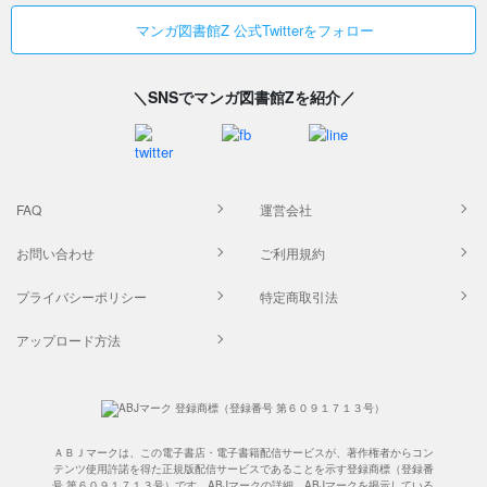
マンガ図書館Z 公式Twitterをフォロー
＼SNSでマンガ図書館Zを紹介／
FAQ
運営会社
お問い合わせ
ご利用規約
プライバシーポリシー
特定商取引法
アップロード方法
ＡＢＪマークは、この電子書店・電子書籍配信サービスが、著作権者からコン
テンツ使用許諾を得た正規版配信サービスであることを示す登録商標（登録番
号 第６０９１７１３号）です。ABJマークの詳細、ABJマークを掲示している