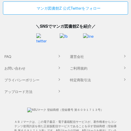
マンガ図書館Z 公式Twitterをフォロー
＼SNSでマンガ図書館Zを紹介／
FAQ
運営会社
お問い合わせ
ご利用規約
プライバシーポリシー
特定商取引法
アップロード方法
ＡＢＪマークは、この電子書店・電子書籍配信サービスが、著作権者からコン
テンツ使用許諾を得た正規版配信サービスであることを示す登録商標（登録番
号 第６０９１７１３号）です。ABJマークの詳細、ABJマークを掲示している