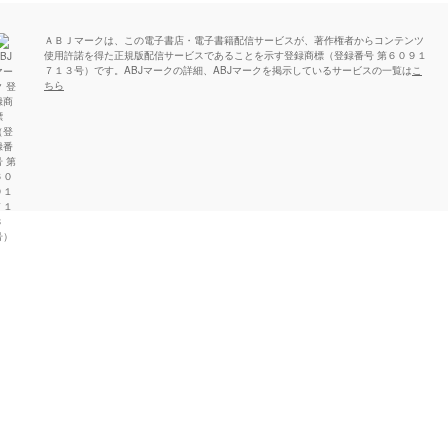
ＡＢＪマークは、この電子書店・電子書籍配信サービスが、著作権者からコンテンツ
使用許諾を得た正規版配信サービスであることを示す登録商標（登録番号 第６０９１
７１３号）です。ABJマークの詳細、ABJマークを掲示しているサービスの一覧は
こ
ちら