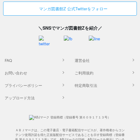
マンガ図書館Z 公式Twitterをフォロー
＼SNSでマンガ図書館Zを紹介／
FAQ
運営会社
お問い合わせ
ご利用規約
プライバシーポリシー
特定商取引法
アップロード方法
ＡＢＪマークは、この電子書店・電子書籍配信サービスが、著作権者からコン
テンツ使用許諾を得た正規版配信サービスであることを示す登録商標（登録番
号 第６０９１７１３号）です。ABJマークの詳細、ABJマークを掲示している