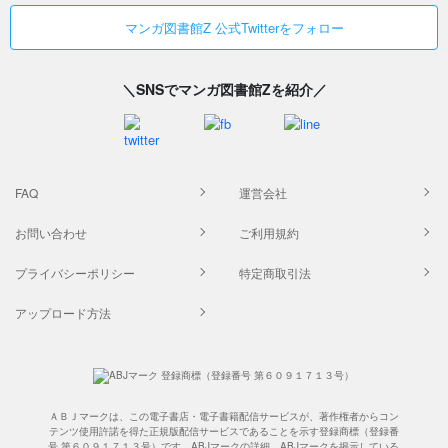
マンガ図書館Z 公式Twitterをフォロー
＼SNSでマンガ図書館Zを紹介／
FAQ
運営会社
お問い合わせ
ご利用規約
プライバシーポリシー
特定商取引法
アップロード方法
ＡＢＪマークは、この電子書店・電子書籍配信サービスが、著作権者からコン
テンツ使用許諾を得た正規版配信サービスであることを示す登録商標（登録番
号 第６０９１７１３号）です。ABJマークの詳細、ABJマークを掲示している