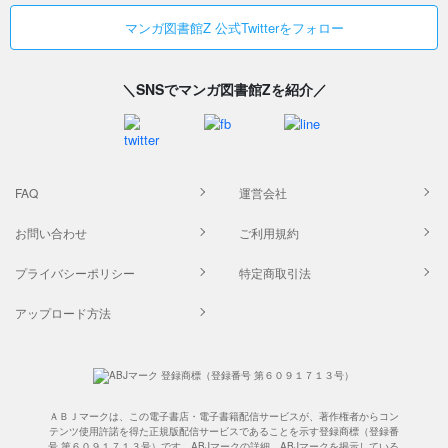
マンガ図書館Z 公式Twitterをフォロー
＼SNSでマンガ図書館Zを紹介／
FAQ
運営会社
お問い合わせ
ご利用規約
プライバシーポリシー
特定商取引法
アップロード方法
ＡＢＪマークは、この電子書店・電子書籍配信サービスが、著作権者からコン
テンツ使用許諾を得た正規版配信サービスであることを示す登録商標（登録番
号 第６０９１７１３号）です。ABJマークの詳細、ABJマークを掲示している